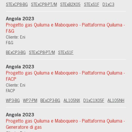
STExCP8-BG
STExCP8-PT/M
STExB2X05
STExS1F
D1xC3
Angola 2023
Progetto gas Quiluma e Maboqueiro - Piattaforma Quiluma -
F&G
Cliente: Eni
F&G
BExCP3-BG
STExCP8-PT/M
STExS1F
Angola 2023
Progetto gas Quiluma e Maboqueiro - Piattaforma Quiluma -
FACP
Cliente: Eni
FACP
WP3-BG
WP7-PM
BExCP3-BG
AL105NX
D1xC1X05F
AL105NH
Angola 2023
Progetto gas Quiluma e Maboqueiro - Piattaforma Quiluma -
Generatore di gas