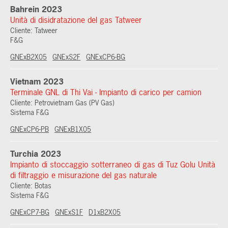
Bahrein 2023
Unità di disidratazione del gas Tatweer
Cliente: Tatweer
F&G
GNExB2X05
GNExS2F
GNExCP6-BG
Vietnam 2023
Terminale GNL di Thi Vai - Impianto di carico per camion
Cliente: Petrovietnam Gas (PV Gas)
Sistema F&G
GNExCP6-PB
GNExB1X05
Turchia 2023
Impianto di stoccaggio sotterraneo di gas di Tuz Golu Unità
di filtraggio e misurazione del gas naturale
Cliente: Botas
Sistema F&G
GNExCP7-BG
GNExS1F
D1xB2X05