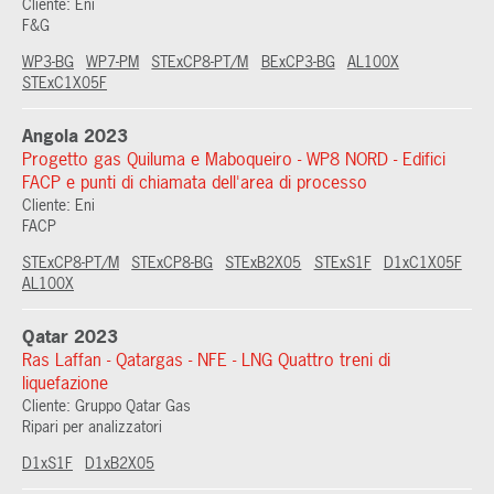
Cliente: Eni
F&G
WP3-BG
WP7-PM
STExCP8-PT/M
BExCP3-BG
AL100X
STExC1X05F
Angola 2023
Progetto gas Quiluma e Maboqueiro - WP8 NORD - Edifici
FACP e punti di chiamata dell'area di processo
Cliente: Eni
FACP
STExCP8-PT/M
STExCP8-BG
STExB2X05
STExS1F
D1xC1X05F
AL100X
Qatar 2023
Ras Laffan - Qatargas - NFE - LNG Quattro treni di
liquefazione
Cliente: Gruppo Qatar Gas
Ripari per analizzatori
D1xS1F
D1xB2X05