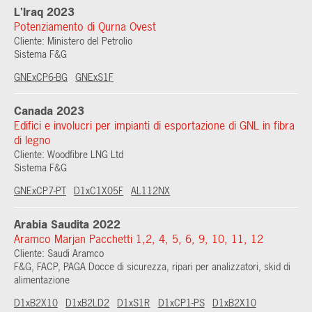
L'Iraq 2023
Potenziamento di Qurna Ovest
Cliente: Ministero del Petrolio
Sistema F&G
GNExCP6-BG
GNExS1F
Canada 2023
Edifici e involucri per impianti di esportazione di GNL in fibra
di legno
Cliente: Woodfibre LNG Ltd
Sistema F&G
GNExCP7-PT
D1xC1X05F
AL112NX
Arabia Saudita 2022
Aramco Marjan Pacchetti 1,2, 4, 5, 6, 9, 10, 11, 12
Cliente: Saudi Aramco
F&G, FACP, PAGA Docce di sicurezza, ripari per analizzatori, skid di
alimentazione
D1xB2X10
D1xB2LD2
D1xS1R
D1xCP1-PS
D1xB2X10