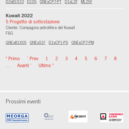
D2xB1X10
D105
GNExCP7-PT
D1xL2F
ML25F
Kuwait 2022
5 Progetto di sottostazione
Cliente: Compagnia petrolifera del Kuwait
F&G
GNExB1X05
GNExS1F
D1xCP1-PS
GNExCP7-PM
" Primo
' Prev
1
2
3
4
5
6
7
8
...
Avanti '
Ultimo "
Prossimi eventi