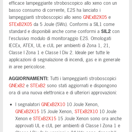
efficace lampeggiante stroboscopico allo xeno con un
basso consumo di corrente, E2S ha lanciato i
lampeggianti stroboscopici allo xeno
GNExB2X05
e
STExB2X05
da 5 Joule (5Ws). Conformi a SIL1 come
standard e disponibili anche come conformi a
SIL2
con
l'esclusivo modulo di monitoraggio E2S. Omologati
IECEx, ATEX, UL e cUL per ambienti di Zona 1, 21,
Classe I Zona 1 e Classe I Div 2. Ideale per tutte le
applicazioni di segnalazione di incendi, gas e in generale
in aree pericolose.
AGGIORNAMENTI:
Tutti i lampeggianti stroboscopici
GNExB2
e
STExB2
sono stati aggiornati e dispongono
ora di una nuova elettronica e di ulteriori approvazioni:
I segnalatori
GNExB2X10
10 Joule Xenon,
GNExB2X15
15 Joule Xenon,
STExB2X10
10 Joule
Xenon e
STExB2X15
15 Joule Xenon sono ora anche
approvati UL e cUL per ambienti di Classe I Zona 1 e