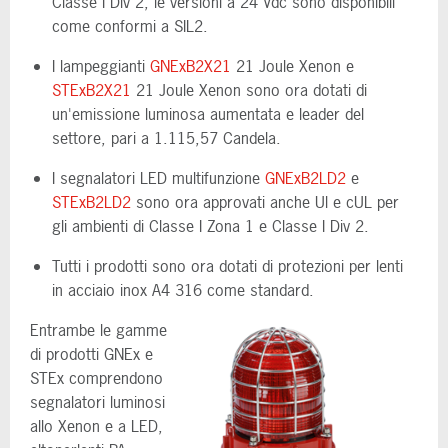
Classe I Div 2; le versioni a 24 Vdc sono disponibili
come conformi a SIL2.
I lampeggianti
GNExB2X21
21 Joule Xenon e
STExB2X21
21 Joule Xenon sono ora dotati di
un'emissione luminosa aumentata e leader del
settore, pari a 1.115,57 Candela.
I segnalatori LED multifunzione
GNExB2LD2
e
STExB2LD2
sono ora approvati anche Ul e cUL per
gli ambienti di Classe I Zona 1 e Classe I Div 2.
Tutti i prodotti sono ora dotati di protezioni per lenti
in acciaio inox A4 316 come standard.
Entrambe le gamme
di prodotti GNEx e
STEx comprendono
segnalatori luminosi
allo Xenon e a LED,