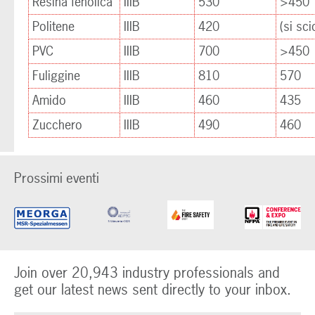
Resina fenolica
IIIB
530
>450
Politene
IIIB
420
(si sci
PVC
IIIB
700
>450
Fuliggine
IIIB
810
570
Amido
IIIB
460
435
Zucchero
IIIB
490
460
Prossimi eventi
Join over 20,943 industry professionals and
get our latest news sent directly to your inbox.