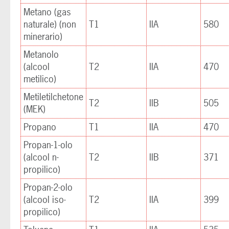
Metano (gas
naturale) (non
T1
IIA
580
minerario)
Metanolo
(alcool
T2
IIA
470
metilico)
Metiletilchetone
T2
IIB
505
(MEK)
Propano
T1
IIA
470
Propan-1-olo
(alcool n-
T2
IIB
371
propilico)
Propan-2-olo
(alcool iso-
T2
IIA
399
propilico)