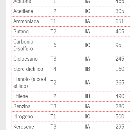
Acetone
T1
IIA
465
Acetilene
T2
IIC
305
Ammoniaca
T1
IIA
651
Butano
T2
IIA
405
Carbonio
T6
IIC
95
Disolfuro
Cicloesano
T3
IIA
245
Etere dietilico
T4
IIB
160
Etanolo (alcool
T2
IIA
365
etilico)
Etilene
T2
IIB
490
Benzina
T3
IIA
280
Idrogeno
T1
IIC
500
Kerosene
T3
IIA
295