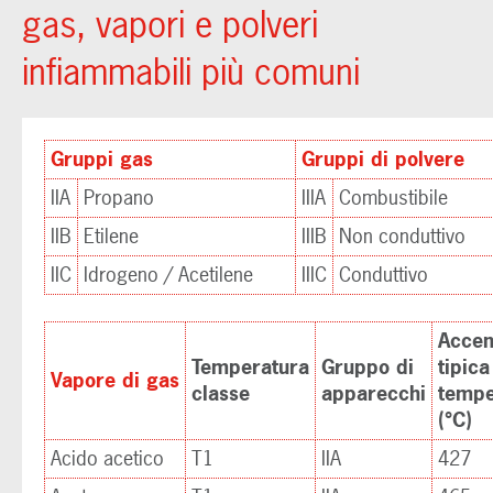
gas, vapori e polveri
infiammabili più comuni
Gruppi gas
Gruppi di polvere
IIA
Propano
IIIA
Combustibile
IIB
Etilene
IIIB
Non conduttivo
IIC
Idrogeno / Acetilene
IIIC
Conduttivo
Accen
Temperatura
Gruppo di
tipica
Vapore di gas
classe
apparecchi
tempe
(°C)
Acido acetico
T1
IIA
427