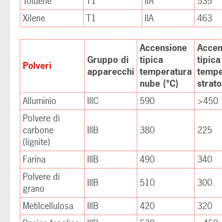
Toluene
T1
IIA
535
Xilene
T1
IIA
463
Accensione
Accen
Gruppo di
tipica
tipica
Polveri
apparecchi
temperatura
tempe
nube (°C)
strato
Alluminio
IIIC
590
>450
Polvere di
carbone
IIIB
380
225
(lignite)
Farina
IIIB
490
340
Polvere di
IIIB
510
300
grano
Metilcellulosa
IIIB
420
320