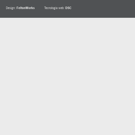
Design:
FeltonWorks
Tecnologia web:
DSC