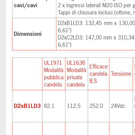
cavi/cavi
2 x ingressi laterali M20 ISO per
Tappi di chiusura inclusi (ottone, 
D2xB1LD3: 132,45 mm x 130,00 
6,61")
Dimensioni
D2xC2LD3: 147,00 mm x 310,34 
6,61")
UL1971
UL1638
Efficace
Modalità
Modalità
candela
Tensione
pubblica
privata
IES
candela
candela
D2xB1LD3
82.1
112.5
252.0
24Vdc