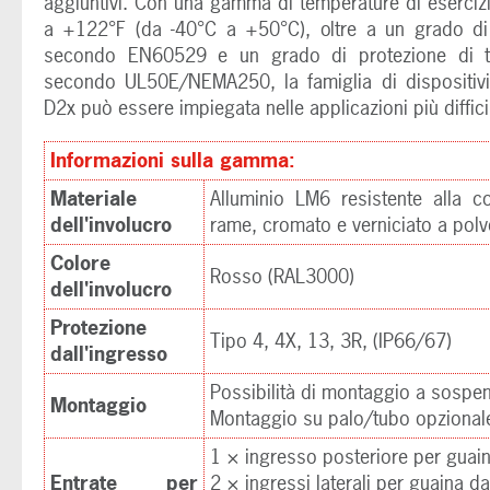
aggiuntivi. Con una gamma di temperature di eserciz
a +122°F (da -40°C a +50°C), oltre a un grado di
secondo EN60529 e un grado di protezione di 
secondo UL50E/NEMA250, la famiglia di dispositivi
D2x può essere impiegata nelle applicazioni più difficil
Informazioni sulla gamma:
Materiale
Alluminio LM6 resistente alla c
dell'involucro
rame, cromato e verniciato a polv
Colore
Rosso (RAL3000)
dell'involucro
Protezione
Tipo 4, 4X, 13, 3R, (IP66/67)
dall'ingresso
Possibilità di montaggio a sospen
Montaggio
Montaggio su palo/tubo opzional
1 × ingresso posteriore per guai
Entrate per
2 × ingressi laterali per guaina d