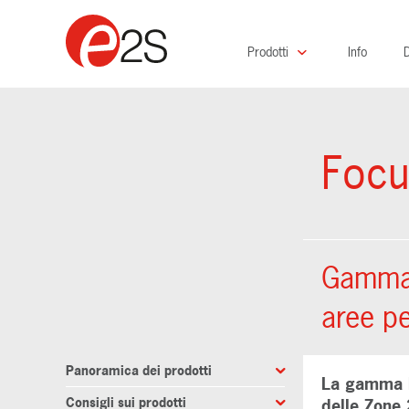
Prodotti
Info
D
Focu
Gamma D
aree pe
Panoramica dei prodotti
La gamma D2
Consigli sui prodotti
delle Zone 