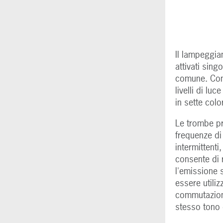
Il lampeggia
attivati sin
comune. Con 
livelli di luc
in sette color
Le trombe p
frequenze di 
intermittenti
consente di 
l'emissione s
essere utiliz
commutazione
stesso tono 