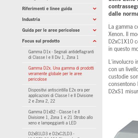
contrassegn
Riferimenti e linee guida
dalle norm
Industria
La gamma com
Guida per le aree pericolose
Xenon. Il mo
D2xC1X10 con
Focus sul prodotto
in questo mo
Gamma D1x - Segnali antideflagranti
di Classe I e II Div 1, Zona 1
L'involucro 
Gamma D2x. Una gamma di prodotti
con un livell
veramente globale per le aree
custodie sono
pericolose
consentono l'
Dispositivi antiscintilla E2x ora per
D2xS1 misur
applicazioni di Classe I e II Divisione
2 e Zona 2, 22
Gamma D1xB2 - Classe I e II
Divisione 1, Zona 1 e 21 Strobo allo
xeno e lampeggianti a LED
D2xB1LD3 e D2xC2LD3 -