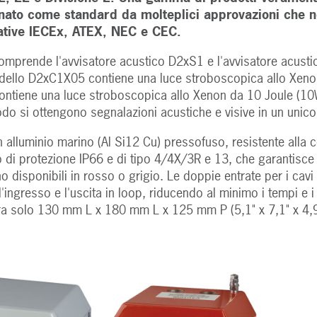
ato come standard da molteplici approvazioni che ne
ative IECEx, ATEX, NEC e CEC.
prende l'avvisatore acustico D2xS1 e l'avvisatore acusti
dello D2xC1X05 contiene una luce stroboscopica allo Xenon
tiene una luce stroboscopica allo Xenon da 10 Joule (10W
do si ottengono segnalazioni acustiche e visive in un unic
in alluminio marino (Al Si12 Cu) pressofuso, resistente alla 
o di protezione IP66 e di tipo 4/4X/3R e 13, che garantisce la
 disponibili in rosso o grigio. Le doppie entrate per i cavi
ingresso e l'uscita in loop, riducendo al minimo i tempi e i 
a solo 130 mm L x 180 mm L x 125 mm P (5,1" x 7,1" x 4,9