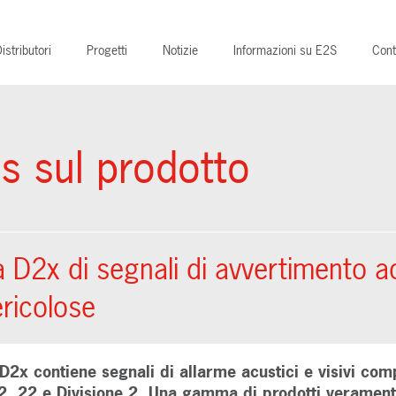
istributori
Progetti
Notizie
Informazioni su E2S
Cont
s sul prodotto
2x di segnali di avvertimento acus
ricolose
x contiene segnali di allarme acustici e visivi comp
2, 22 e Divisione 2. Una gamma di prodotti veramente