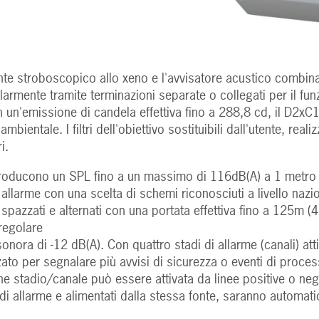
nte stroboscopico allo xeno e l'avvisatore acustico combin
golarmente tramite terminazioni separate o collegati per il 
un'emissione di candela effettiva fino a 288,8 cd, il D2xC1 
e ambientale. I filtri dell'obiettivo sostituibili dall'utente, rea
i.
roducono un SPL fino a un massimo di 116dB(A) a 1 metro
allarme con una scelta di schemi riconosciuti a livello nazion
, spazzati e alternati con una portata effettiva fino a 125m (
regolare
onora di -12 dB(A). Con quattro stadi di allarme (canali) att
zato per segnalare più avvisi di sicurezza o eventi di proces
 stadio/canale può essere attivata da linee positive o negati
di allarme e alimentati dalla stessa fonte, saranno automatic