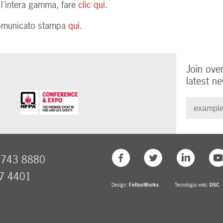
 l'intera gamma, fare
clic qui
.
comunicato stampa
qui
.
Join ove
latest ne
8743 8880
77 4401
Design:
FeltonWorks
Tecnologia web:
DSC